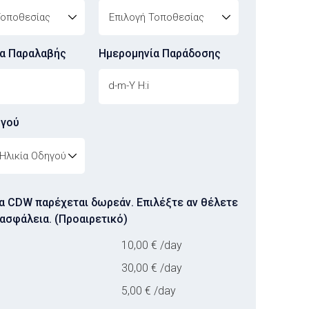
α Παραλαβής
Ημερομηνία Παράδοσης
ηγού
e
α CDW παρέχεται δωρεάν. Επιλέξτε αν θέλετε
ασφάλεια. (Προαιρετικό)
10,00
€
/day
30,00
€
/day
5,00
€
/day