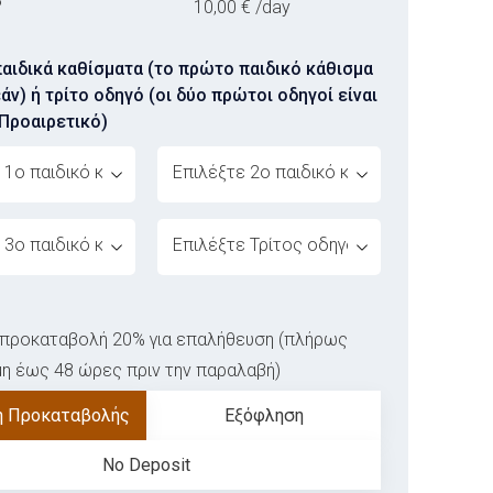
P
10,00
€
/day
παιδικά καθίσματα (το πρώτο παιδικό κάθισμα
άν) ή τρίτο οδηγό (οι δύο πρώτοι οδηγοί είναι
(Προαιρετικό)
ice[]
ovabrw service[]
ice[]
ovabrw service[]
ι προκαταβολή 20% για επαλήθευση (πλήρως
η έως 48 ώρες πριν την παραλαβή)
 Προκαταβολής
Εξόφληση
No Deposit