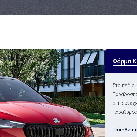
Φόρμα Κ
Στα πεδία
Παράδοσης 
στη συνέχε
παραθύρου
Τοποθεσί