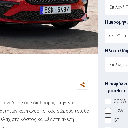
Ημερομηνί
Ηλικία Οδ
Driver's Ag
Η ασφάλει
πρόσθετη 
SCDW
ς μοναδικές σας διαδρομές στην Κρήτη.
FDW
αχυτήτων και η άνεση στους χώρους του, θα
ελάχιστο κόστος και μέγιστη άνεση.
GP
οράς!