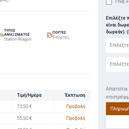
TYRE-
Επιλέξτε 
είναι δωρε
ΤΎΠΟΣ
δωρεάν). 
ΠΌΡΤΕΣ:
ΑΜΑΞΏΜΑΤΟΣ:
5 πόρτες
Station-Wagon
ovabrw serv
ovabrw serv
Απαιτείτα
Τιμή/Ημέρα
Έκπτωση
επιστρέψιμ
72,50
€
Προβολή
Πληρωμή
55,50
€
Προβολή