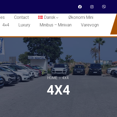
ies
Contact
Dansk
Økonomi Mini
4×4
Luxury
Minibus – Minivan
Varevogn
HOME
4X4
4X4