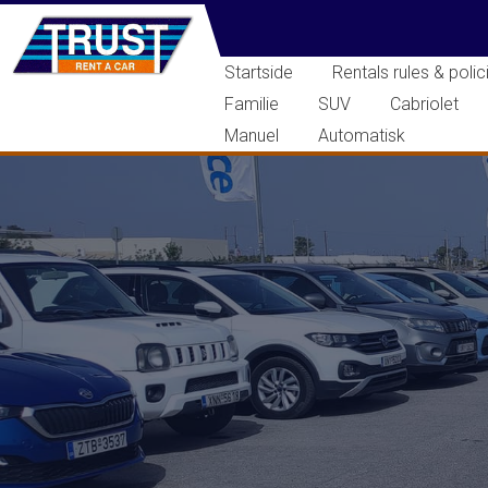
Startside
Rentals rules & polic
Familie
SUV
Cabriolet
Manuel
Automatisk