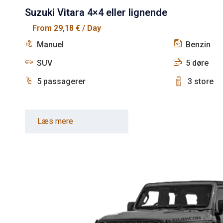
Suzuki Vitara 4×4 eller lignende
From
29,18
€
/ Day
Manuel
Benzin
SUV
5 døre
5 passagerer
3 store
Læs mere