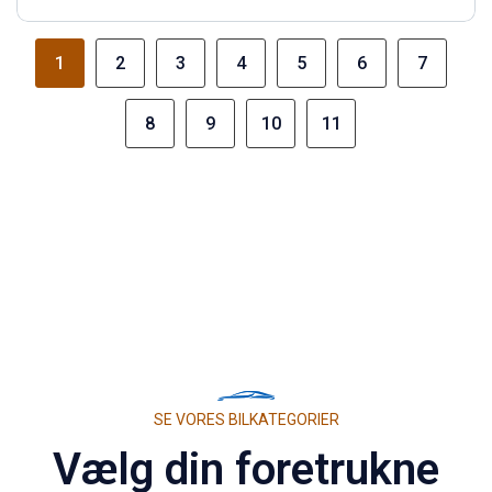
1
2
3
4
5
6
7
8
9
10
11
SE VORES BILKATEGORIER
Vælg din foretrukne