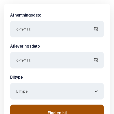
Afhentningsdato
Pick-up Date
Afleveringsdato
Drop-off Date
Biltype
Biltype
Find en bil