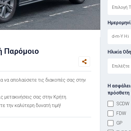
Ημερομηνί
ή Παρόμοιο
Ηλικία Οδ
Driver's Ag
για να απολαύσετε τις διακοπές σας στην
Η ασφάλει
πρόσθετη 
ς μετακινήσεις σας στην Κρήτη.
SCDW
τε την καλύτερη δυνατή τιμή!
FDW
GP