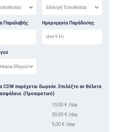
α Παραλαβής
Ημερομηνία Παράδοσης
ηγού
e
α CDW παρέχεται δωρεάν. Επιλέξτε αν θέλετε
ασφάλεια. (Προαιρετικό)
10,00
€
/day
30,00
€
/day
5,00
€
/day