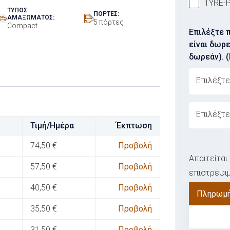
TYRE-
ΤΎΠΟΣ
ΠΌΡΤΕΣ:
ΑΜΑΞΏΜΑΤΟΣ:
5 πόρτες
Compact
Επιλέξτε 
είναι δωρε
δωρεάν). 
ovabrw serv
ovabrw serv
Τιμή/Ημέρα
Έκπτωση
74,50
€
Προβολή
Απαιτείτα
57,50
€
Προβολή
επιστρέψιμ
40,50
€
Προβολή
Πληρωμή
35,50
€
Προβολή
31,50
€
Προβολή