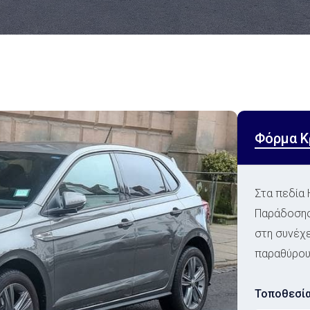
Φόρμα Κ
Στα πεδία
Παράδοσης 
στη συνέχε
παραθύρου
Τοποθεσί