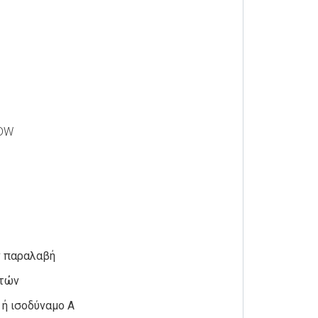
CDW
ν παραλαβή
ετών
 ή ισοδύναμο A