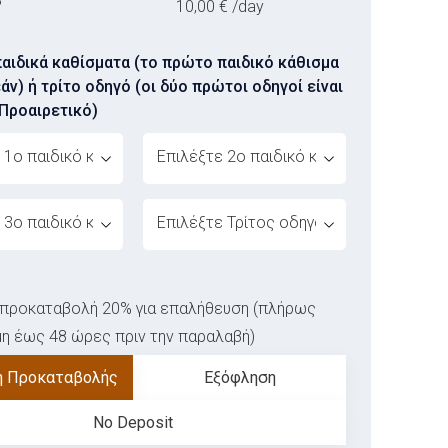
P
10,00
€
/day
παιδικά καθίσματα (το πρώτο παιδικό κάθισμα
άν) ή τρίτο οδηγό (οι δύο πρώτοι οδηγοί είναι
(Προαιρετικό)
ice[]
ovabrw service[]
ice[]
ovabrw service[]
ι προκαταβολή 20% για επαλήθευση (πλήρως
η έως 48 ώρες πριν την παραλαβή)
 Προκαταβολής
Εξόφληση
No Deposit